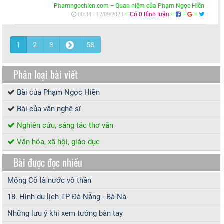
Phamngochien.com − Quan niệm của Phạm Ngọc Hiền
−
Có 0 Bình luận
−
−
−
00:34 - 12/09/2023
1
2
3
58
Phân loại bài viết
Bài của Phạm Ngọc Hiền
Bài của văn nghệ sĩ
Nghiên cứu, sáng tác thơ văn
Văn hóa, xã hội, giáo dục
Bài được đọc nhiều
Mông Cổ là nước vô thần
18. Hình du lịch TP Đà Nẵng - Bà Nà
Những lưu ý khi xem tướng bàn tay