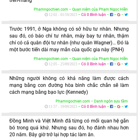
tren-mang
Phamngochien.com − Quan niệm của Phạm Ngọc Hiền
−
Có 0 Bình luận
−
−
−
12:02 - 01/10/2023
Trước 1991, ở Nga không có sở hữu tư nhân. Nhưng
sau đó, có báo chí tư nhân, máy bay tư nhân, thậm
chí có cả quân đội tư nhân (như quân Wagner)… Đó là
một bước tiến dài may mắn của quốc gia này (PNH)
Phamngochien.com − Quan niệm của Phạm Ngọc Hiền
−
Có 0 Bình luận
−
−
−
12:05 - 25/09/2023
Những người không có khả năng làm được cách
mạng bằng con đường hòa bình chắc chắn sẽ làm
cách mạng bằng bạo lực (Kennedy)
Phamngochien.com − Danh ngôn sưu tầm
−
Có 0 Bình luận
−
−
−
11:57 - 19/09/2023
Đồng Minh và Việt Minh đã từng có mối quan hệ gắn
bó trong quá khứ. Nhưng sau đó, họ đánh nhau hơn
20 năm. Bây giờ trở lại hợp tác làm ăn.