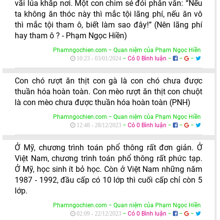
vãi lúa khắp nơi. Một con chim sẻ đói phân vân: “Nếu
ta không ăn thóc này thì mắc tội lãng phí, nếu ăn vô
thì mắc tội tham ô, biết làm sao đây!” (Nên lãng phí
hay tham ô ? - Phạm Ngọc Hiền)
Phamngochien.com − Quan niệm của Phạm Ngọc Hiền
−
Có 0 Bình luận
−
−
−
10:23 - 03/01/2024
Con chó rượt ăn thịt con gà là con chó chưa được
thuần hóa hoàn toàn. Con mèo rượt ăn thịt con chuột
là con mèo chưa được thuần hóa hoàn toàn (PNH)
Phamngochien.com − Quan niệm của Phạm Ngọc Hiền
−
Có 0 Bình luận
−
−
−
12:48 - 28/12/2023
Ở Mỹ, chương trình toán phổ thông rất đơn giản. Ở
Việt Nam, chương trình toán phổ thông rất phức tạp.
Ở Mỹ, học sinh ít bỏ học. Còn ở Việt Nam những năm
1987 - 1992, đầu cấp có 10 lớp thì cuối cấp chỉ còn 5
lớp.
Phamngochien.com − Quan niệm của Phạm Ngọc Hiền
−
Có 0 Bình luận
−
−
−
02:09 - 22/12/2023