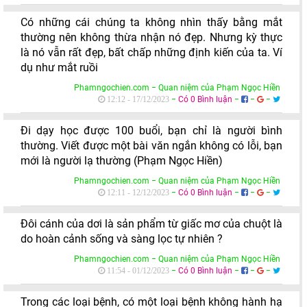
Có những cái chúng ta không nhìn thấy bằng mắt
thường nên không thừa nhận nó đẹp. Nhưng kỳ thực
là nó vẫn rất đẹp, bất chấp những định kiến của ta. Ví
dụ như mắt ruồi
Phamngochien.com − Quan niệm của Phạm Ngọc Hiền
−
Có 0 Bình luận
−
−
−
12:12 - 17/12/2023
Đi dạy học được 100 buổi, bạn chỉ là người bình
thường. Viết được một bài văn ngắn không có lỗi, bạn
mới là người lạ thường (Phạm Ngọc Hiền)
Phamngochien.com − Quan niệm của Phạm Ngọc Hiền
−
Có 0 Bình luận
−
−
−
12:11 - 12/12/2023
Đôi cánh của dơi là sản phẩm từ giấc mơ của chuột là
do hoàn cảnh sống và sàng lọc tự nhiên ?
Phamngochien.com − Quan niệm của Phạm Ngọc Hiền
−
Có 0 Bình luận
−
−
−
11:54 - 01/12/2023
Trong các loại bệnh, có một loại bệnh không hành hạ