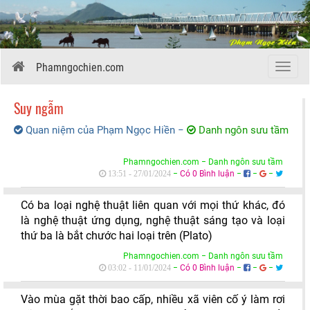
Phamngochien.com
Menu
Suy ngẫm
Quan niệm của Phạm Ngọc Hiền
−
Danh ngôn sưu tầm
Phamngochien.com − Danh ngôn sưu tầm
−
Có 0 Bình luận
−
−
−
13:51 - 27/01/2024
Có ba loại nghệ thuật liên quan với mọi thứ khác, đó
là nghệ thuật ứng dụng, nghệ thuật sáng tạo và loại
thứ ba là bắt chước hai loại trên (Plato)
Phamngochien.com − Danh ngôn sưu tầm
−
Có 0 Bình luận
−
−
−
03:02 - 11/01/2024
Vào mùa gặt thời bao cấp, nhiều xã viên cố ý làm rơi