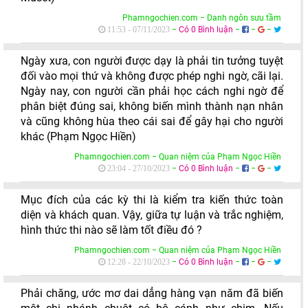
Phamngochien.com − Danh ngôn sưu tầm
−
Có 0 Bình luận
−
−
−
11:53 - 07/11/2023
Ngày xưa, con người được dạy là phải tin tưởng tuyệt
đối vào mọi thứ và không được phép nghi ngờ, cãi lại.
Ngày nay, con người cần phải học cách nghi ngờ để
phân biệt đúng sai, không biến mình thành nạn nhân
và cũng không hùa theo cái sai để gây hại cho người
khác (Phạm Ngọc Hiền)
Phamngochien.com − Quan niệm của Phạm Ngọc Hiền
−
Có 0 Bình luận
−
−
−
23:04 - 27/10/2023
Mục đích của các kỳ thi là kiểm tra kiến thức toàn
diện và khách quan. Vậy, giữa tự luận và trắc nghiệm,
hình thức thi nào sẽ làm tốt điều đó ?
Phamngochien.com − Quan niệm của Phạm Ngọc Hiền
−
Có 0 Bình luận
−
−
−
12:28 - 22/10/2023
Phải chăng, ước mơ dai dẳng hàng vạn năm đã biến