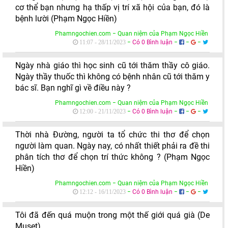
cơ thể bạn nhưng hạ thấp vị trí xã hội của bạn, đó là
bệnh lười (Phạm Ngọc Hiền)
Phamngochien.com − Quan niệm của Phạm Ngọc Hiền
−
Có 0 Bình luận
−
−
−
11:07 - 28/11/2023
Ngày nhà giáo thì học sinh cũ tới thăm thầy cô giáo.
Ngày thầy thuốc thì không có bệnh nhân cũ tới thăm y
bác sĩ. Bạn nghĩ gì về điều này ?
Phamngochien.com − Quan niệm của Phạm Ngọc Hiền
−
Có 0 Bình luận
−
−
−
12:00 - 21/11/2023
Thời nhà Đường, người ta tổ chức thi thơ để chọn
người làm quan. Ngày nay, có nhất thiết phải ra đề thi
phân tích thơ để chọn trí thức không ? (Phạm Ngọc
Hiền)
Phamngochien.com − Quan niệm của Phạm Ngọc Hiền
−
Có 0 Bình luận
−
−
−
12:12 - 16/11/2023
Tôi đã đến quá muộn trong một thế giới quá già (De
Muset)