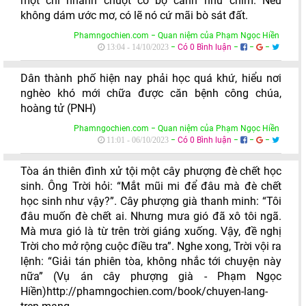
một chi nhánh chuột có bộ cánh như chim. Nếu
không dám ước mơ, có lẽ nó cứ mãi bò sát đất.
Phamngochien.com − Quan niệm của Phạm Ngọc Hiền
−
Có 0 Bình luận
−
−
−
13:04 - 14/10/2023
Dân thành phố hiện nay phải học quá khứ, hiểu nơi
nghèo khó mới chữa được căn bệnh công chúa,
hoàng tử (PNH)
Phamngochien.com − Quan niệm của Phạm Ngọc Hiền
−
Có 0 Bình luận
−
−
−
11:01 - 06/10/2023
Tòa án thiên đình xử tội một cây phượng đè chết học
sinh. Ông Trời hỏi: “Mắt mũi mi để đâu mà đè chết
học sinh như vậy?”. Cây phượng già thanh minh: “Tôi
đâu muốn đè chết ai. Nhưng mưa gió đã xô tôi ngã.
Mà mưa gió là từ trên trời giáng xuống. Vậy, đề nghị
Trời cho mở rộng cuộc điều tra”. Nghe xong, Trời vội ra
lệnh: “Giải tán phiên tòa, không nhắc tới chuyện này
nữa” (Vụ án cây phượng già - Phạm Ngọc
Hiền)http://phamngochien.com/book/chuyen-lang-